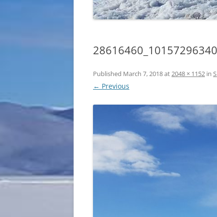
28616460_1015729634
Published
March 7, 2018
at
2048 × 1152
in
S
← Previous