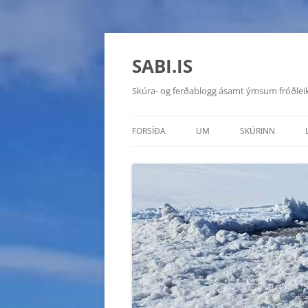
SABI.IS
Skúra- og ferðablogg ásamt ýmsum fróðlei
FORSÍÐA
UM
SKÚRINN
TOYOTA HILUX 20
CHEVROLET MON
HYUNDAI GALLOP
SUZUKI VITARA D