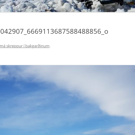
F4X4 ENDURVARPAKORT
0042907_6669113687588488856_o
má skreppur í bakgarðinum
.