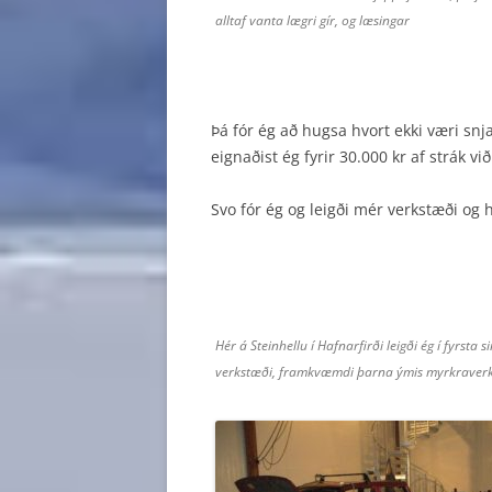
alltaf vanta lægri gír, og læsingar
Þá fór ég að hugsa hvort ekki væri snja
eignaðist ég fyrir 30.000 kr af strák vi
Svo fór ég og leigði mér verkstæði og 
Hér á Steinhellu í Hafnarfirði leigði ég í fyrsta s
verkstæði, framkvæmdi þarna ýmis myrkraver