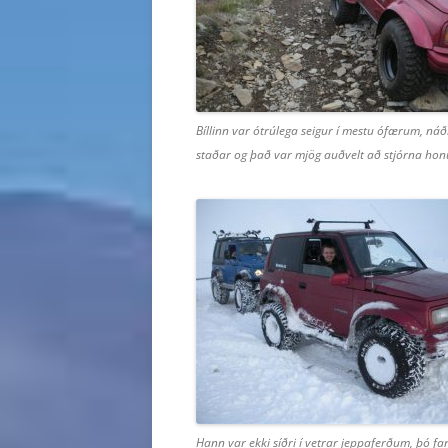
Bíllinn var ótrúlega seigur í mestu ófærum, náði 
staðar og það var mjög auðvelt að stjórna ho
Hann var ekki síðri í vetrar jeppaferðum, þó f