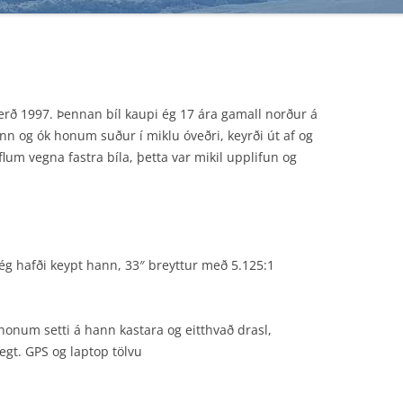
F4X4 ENDURVARPAKORT
gerð 1997. Þennan bíl kaupi ég 17 ára gamall norður á
linn og ók honum suður í miklu óveðri, keyrði út af og
flum vegna fastra bíla, þetta var mikil upplifun og
 ég hafði keypt hann, 33″ breyttur með 5.125:1
honum setti á hann kastara og eitthvað drasl,
legt. GPS og laptop tölvu