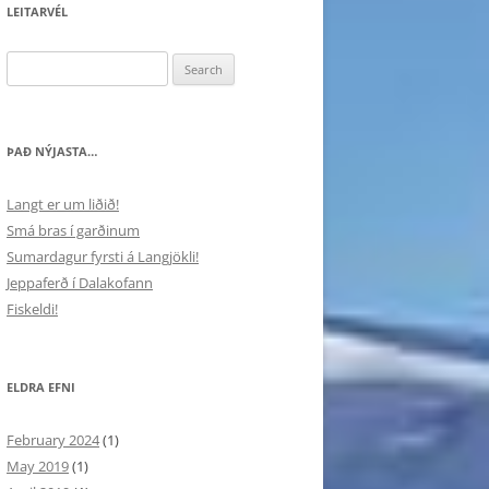
LEITARVÉL
Search
for:
ÞAÐ NÝJASTA…
Langt er um liðið!
Smá bras í garðinum
Sumardagur fyrsti á Langjökli!
Jeppaferð í Dalakofann
Fiskeldi!
ELDRA EFNI
February 2024
(1)
May 2019
(1)