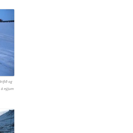
rifið og
n á nýjum