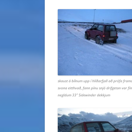
skaust á bílnum upp í hlíðarfjall að prófa framd
svona eitthvað, fann pínu snjó drifgetan var fí
negldum 33″ Sidewinder dekkjum