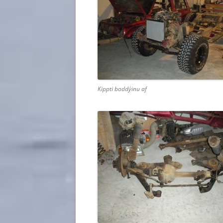
Kippti boddýinu af