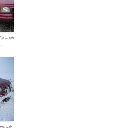
gripi alls
num
annst mér