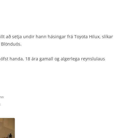
llt að setja undir hann hásingar frá Toyota Hilux, slíkar
ð Blönduós.
hófst handa, 18 ára gamall og algerlega reynslulaus
inn
k