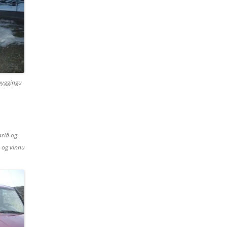
rbyggingu
rið og
a og vinnu