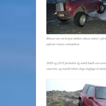
Bílnum var vel breytt dekkin rákust aldrei í yfi
jafnvel í mestu mishæðum
2009 og 2010 ferðaðist ég mikið bæði um suma
veturinn, og notaði bílinn dags daglega til skól