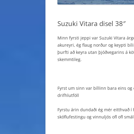
Suzuki Vitara disel 38″
Minn fyrsti jeppi var Suzuki Vitara ár
akureyri, ég flaug norður og keypti bí
þurfti að keyra utan þjóðvegarins á kö
skemmtileg.
Fyrst um sinn var bíllinn bara eins og
drifhlutföll
Fyrstu árin dundaði ég mér eitthvað í 
skóflufestingu og vinnuljós ofl ofl smá