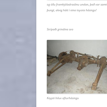
og öllu framhjóladraslinu undan, það var samt 
þungt, alveg hátt í eina toyota hásingu!
Strípaði grindina svo
Keypti hilux afturhásingu