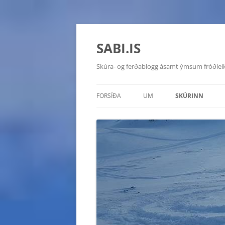
SABI.IS
Skúra- og ferðablogg ásamt ýmsum fróðlei
FORSÍÐA
UM
SKÚRINN
TOYOTA HILUX 20
CHEVROLET MON
HYUNDAI GALLOP
SUZUKI VITARA D