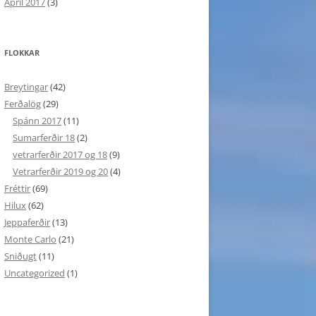
April 2017
(3)
FLOKKAR
Breytingar
(42)
Ferðalög
(29)
Spánn 2017
(11)
Sumarferðir 18
(2)
vetrarferðir 2017 og 18
(9)
Vetrarferðir 2019 og 20
(4)
Fréttir
(69)
Hilux
(62)
Jeppaferðir
(13)
Monte Carlo
(21)
Sniðugt
(11)
Uncategorized
(1)