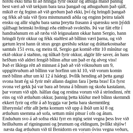
höfðu ekki tíma til að hringja fyrir okkur og athuga málið þannig
best væri að við tækjum bara taxa þangað og athuguðum það sjálf,
mikið er ég feginn að við gerðum það ekki, því ég hringdi þangað
og fékk að tala við fjora mismunandi aðila og enginn þeirra talaði
ensku og allir sögðu bara sama þreytta frasann á spænsku sem þýddi
sjálfsagt heimski hvítingi eða eitthvað svoleiðis. Þá var fátt eftir í
handraðanum en að ræða við leigusalann okkar hann Sergio, hann
hringdi fyrir okkur og fékk staðfest að bíllinn væri þarna, og við
gætum leyst hann út strax gegn greiðslu sektar og dráttarkostnaðar
samtals 151 evra, og meira til, Sergio gat komið eftir 10 mínútur og
ekið okkur á staðinn, og túlkað fyrir okkur, algjör life saver, án hans
hefðum við aldrei fengið bílinn aftur um það er ég alveg viss!
Það er líklega rétt að minnast á það að við vöknuðum um 9,
uppgötvuðum að bíllinn var horfinn um kl 10, við vorum komin
með bílinn aftur um kl 12 á hádegi. Þvílík hending að þetta gangi
svona hratt ég sá fyrir mér allann daginn fara í þetta bras! En fyrst
svona vel gekk þá var bara að bruna á bílnum og skoða kastalann,
þar vorum við uþb. hálfan dag og restina vorum við á ströndinni, rétt
eins og við ætluðum okkur, þannig þetta klúður með bílinn skemmdi
ekkert fyrir og eftir á að hyggja var þetta bara skemmtileg
lífsreynsla! eftir allt þetta komum við upp á íbúð um kl 8 og
ætluðum snemma að sofa, settum míni pitsur í ofn og átum.
Enduðum svo á að sofna ekki fyrr en mjög seint vegna þess hve við
heilluðums af rigningunni og þrumum og eldingum, þvílíkt shjów!
næsta dag ætluðum við til Benidorm en vorum óviss vegna veðurs,