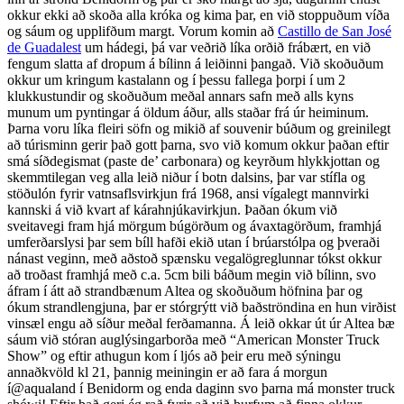
okkur ekki að skoða alla króka og kima þar, en við
stoppuðum víða
og sáum og upplifðum margt. Vorum komin að
Castillo de San José
de Guadalest
um hádegi, þá var veðrið líka orðið frábært, en við
fengum slatta af dropum á bílinn á leiðinni þangað. Við skoðuðum
okkur um kringum kastalann og í þessu fallega þorpi í um 2
klukkustundir og skoðuðum meðal annars safn með alls kyns
munum um pyntingar á öldum áður, alls staðar frá úr heiminum.
Þarna voru líka fleiri söfn og mikið af souvenir búðum og greinilegt
að túrisminn gerir það gott þarna, svo við komum okkur þaðan eftir
smá síðdegismat (paste de’ carbonara) og keyrðum hlykkjottan og
skemmtilegan veg alla leið niður í botn dalsins, þar var stífla og
stöðulón fyrir vatnsaflsvirkjun frá 1968, ansi vígalegt mannvirki
kannski á við kvart af kárahnjúkavirkjun. Þaðan ókum við
sveitavegi fram hjá mörgum búgörðum og ávaxtagörðum, framhjá
umferðarslysi þar sem bíll hafði ekið utan í brúarstólpa og þveraði
nánast veginn, með aðstoð spænsku vegalögreglunnar tókst okkur
að troðast framhjá með c.a. 5cm bili báðum megin við bílinn, svo
áfram í átt að strandbænum Altea og skoðuðum höfnina þar og
ókum strandlengjuna, þar er stórgrýtt við baðströndina en hun virðist
vinsæl engu að síður meðal ferðamanna. Á leið okkar út úr Altea bæ
sáum við stóran auglýsingarborða með “American Monster Truck
Show” og eftir athugun kom í ljós að þeir eru með sýningu
annaðkvöld kl 21, þannig meiningin er að fara á morgun
í@aqualand í Benidorm og enda daginn svo þarna má monster truck