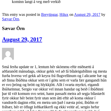
kominn langt á veg með verkið
This entry was posted in
Breytingar
,
Hilux
on
August 29, 2017
by
Sævar Örn
.
Sævar Örn
August 29, 2017
Smá ferða update nr 1, lentum hér skömmu eftir miðnætti á
aðfaranótt mánudags, okkur gekk vel að fá bílaleigubílinn og mesta
furða hversu vel gekk að keyra frá flugvellinum og í alicante bæ og
að finna íbúðina okkar sem er í götu sem er varla fær gangandi hún
er svo þröng og brött og hlykkjótt. Allt í svarta myrkri, eigandi
íbúðarinnar, Sergio var okkur vel innan handar og beið í íbúðinni
þar til við komum svo seint, hann passaði meira að segja bílastæði
fyrir okkur hér beint fyrir utan sem átti eftir að koma okkur í
vandræði daginn eftir, en meira um það í næsta póst, íbúðin er
frábær, hér er öflugt loftkælikerfi og ekki veitir af, sergio hefur