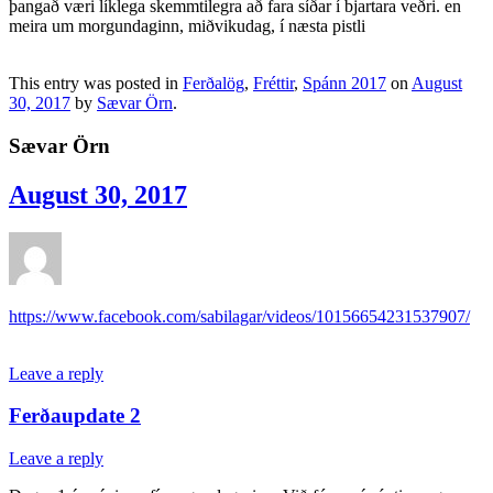
þangað væri líklega skemmtilegra að fara síðar í bjartara veðri. en
meira um morgundaginn, miðvikudag, í næsta pistli
This entry was posted in
Ferðalög
,
Fréttir
,
Spánn 2017
on
August
30, 2017
by
Sævar Örn
.
Sævar Örn
August 30, 2017
https://www.facebook.com/sabilagar/videos/10156654231537907/
Leave a reply
Ferðaupdate 2
Leave a reply