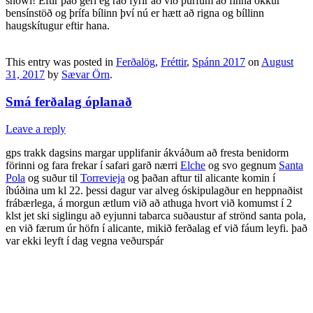
shówi! Eftir það geri ég rað fyrir að við þurfum að finna okkur
bensínstöð og þrífa bílinn því nú er hætt að rigna og bíllinn
haugskítugur eftir hana.
This entry was posted in
Ferðalög
,
Fréttir
,
Spánn 2017
on
August
31, 2017
by
Sævar Örn
.
Smá ferðalag óplanað
Leave a reply
gps trakk dagsins margar upplifanir ákváðum að fresta benidorm
förinni og fara frekar í safari garð nærri
Elche
og svo gegnum
Santa
Pola
og suður til
Torrevieja
og þaðan aftur til alicante komin í
íbúðina um kl 22. þessi dagur var alveg óskipulagður en heppnaðist
frábærlega, á morgun ætlum við að athuga hvort við komumst í 2
klst jet ski siglingu að eyjunni tabarca suðaustur af strönd santa pola,
en við færum úr höfn í alicante, mikið ferðalag ef við fáum leyfi. það
var ekki leyft í dag vegna veðurspár