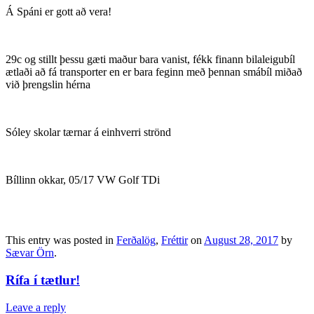
Á Spáni er gott að vera!
29c og stillt þessu gæti maður bara vanist, fékk finann bilaleigubíl
ætlaði að fá transporter en er bara feginn með þennan smábíl miðað
við þrengslin hérna
Sóley skolar tærnar á einhverri strönd
Bíllinn okkar, 05/17 VW Golf TDi
This entry was posted in
Ferðalög
,
Fréttir
on
August 28, 2017
by
Sævar Örn
.
Rífa í tætlur!
Leave a reply