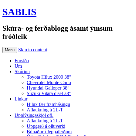
SABI.IS
Skúra- og ferðablogg ásamt ýmsum
fróðleik
Skip to content
Menu
Forsíða
Um
Skúrinn
Toyota Hilux 2000 38″
Chevrolet Monte Carlo
Hyundai Galloper 38″
Suzuki Vitara disel 38″
Linkar
Hilux fær framhásingu
Aflaukning á 2L-T
Upplýsingaskjöl ofl.
Aflaukning á 2L-T
Uppgerð á olíuverki
Búnaður í Jeppaferðum