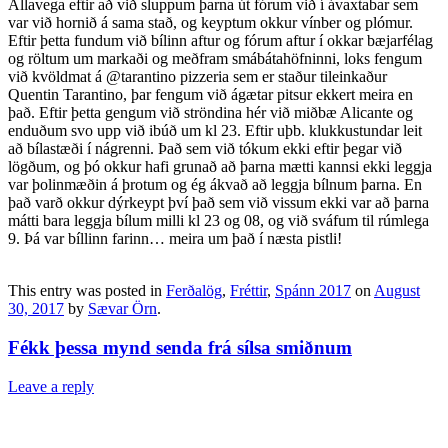
Allavega eftir að við sluppum þarna út fórum við í ávaxtabar sem
var við hornið á sama stað, og keyptum okkur vínber og plómur.
Eftir þetta fundum við bílinn aftur og fórum aftur í okkar bæjarfélag
og röltum um markaði og meðfram smábátahöfninni, loks fengum
við kvöldmat á @tarantino pizzeria sem er staður tileinkaður
Quentin Tarantino, þar fengum við ágætar pitsur ekkert meira en
það. Eftir þetta gengum við ströndina hér við miðbæ Alicante og
enduðum svo upp við ibúð um kl 23. Eftir uþb. klukkustundar leit
að bílastæði í nágrenni. Það sem við tókum ekki eftir þegar við
lögðum, og þó okkur hafi grunað að þarna mætti kannsi ekki leggja
var þolinmæðin á þrotum og ég ákvað að leggja bílnum þarna. En
það varð okkur dýrkeypt því það sem við vissum ekki var að þarna
mátti bara leggja bílum milli kl 23 og 08, og við sváfum til rúmlega
9. Þá var bíllinn farinn… meira um það í næsta pistli!
This entry was posted in
Ferðalög
,
Fréttir
,
Spánn 2017
on
August
30, 2017
by
Sævar Örn
.
Fékk þessa mynd senda frá sílsa smiðnum
Leave a reply