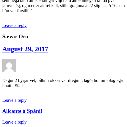
sennilega talið að Íslendingar vilji hafa almennilegan kulda því
jafnvel ég, og mér er aldrei kalt, stillti græjuna á 22 stig í stað 16 sem
hún var forstillt á.
Leave a reply
Sævar Örn
August 29, 2017
Dagur 2 byrjar vel, bíllinn okkar var dreginn, lagði honum ólöglega
í nótt.. #fail
Leave a reply
Alicante á Spáni!
Leave a reply