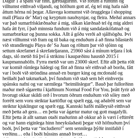
Dagur 1 á spáni var fínn, gærdagurinn. Við fórum á rúntinn og
villtumst eitthvað viljandi, og höfðum gott af, ég tel mig hafa náð
áttum hérna nú þegar. Allavega komumst við örugglega í shopping
mall (Plaza de’ Mar) og keyptum nauðsynjar, og fleira. Meðal annars
var það sumarfrísklæðnaður á mig, slíkan klæðnað tel ég mig aldrei
hafa átt fyrr, í það minnsta fundum við á mig sandalaskófatnað og
sumarbrækur og þunna sokka. Allt á góðu verði að sjálfsögðu. Þvi
næst villtumst við f
ram og til baka og enduðum á að finna bílastæði
við strandlengju Playa de’ Sa Juan og röltum þar við sjóinn og
settum skrefamet á skrefateljarann, 25960 sást á mínum teljara í lok
dags, sló metið frá því á strikinu í kaupæðinu haustið 2015 í
kaupmannahöfn. Fyrra metið var um 23000 skref. Eftir allt þetta rölt
var komið rúmlega hádegi og fínt að finna sér eithvað að borða, fátt
var í boði við ströndina annað en burger king og mcdonald og
heillaði það takmarkað, því fundum við stað sem hét einhverju
spánsku nafni og var sæmilega “heimilislegur”. Bauð þar fullorðinn
maður með sígarettu í kjaftinum Normal Food For You, þrátt fyrir að
hvorugt okkar skildi orð í hvorum öðrum enduðum við sóley með
forrétt sem voru steiktar kartöflur og spælt egg, og aðalrétt sem var
steiktur kjuklingur og spælt egg. Kannski hafði málleysið eitthvað
með þetta að gera… en þetta var ágætur matur og gott magafylli.
Eftir þetta át allt saman otaði maðurinn að okkur að ís væri í eftirrétt
og var hann eiginlega hinn hneykslaðasti þegar við höfnuðum því
boði, því þetta var “includiero!” sem sennilega þýðir innifalið í
verðinu… eða í boði hússins annað hvort…