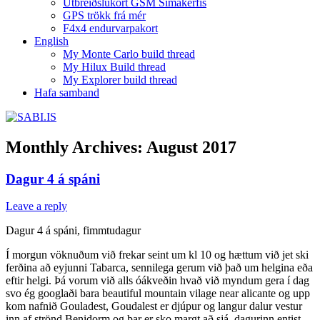
Útbreiðslukort GSM Símakerfis
GPS trökk frá mér
F4x4 endurvarpakort
English
My Monte Carlo build thread
My Hilux Build thread
My Explorer build thread
Hafa samband
Monthly Archives:
August 2017
Dagur 4 á spáni
Leave a reply
Dagur 4 á spáni, fimmtudagur
Í morgun vöknuðum við frekar seint um kl 10 og hættum við jet ski
ferðina að eyjunni Tabarca, sennilega gerum við það um helgina eða
eftir helgi. Þá vorum við alls óákveðin hvað við myndum gera í dag
svo ég googlaði bara beautiful mountain vilage near alicante og upp
kom nafnið Gouladest, Goudalest er djúpur og langur dalur vestur
inn af strönd Benidorm og þar er sko margt að sjá, dagurinn entist