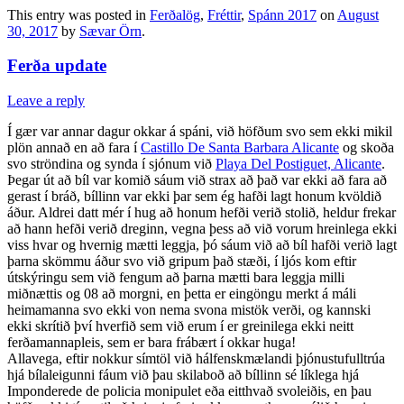
This entry was posted in
Ferðalög
,
Fréttir
,
Spánn 2017
on
August
30, 2017
by
Sævar Örn
.
Ferða update
Leave a reply
Í gær var annar dagur okkar á spáni, við höfðum svo sem ekki mikil
plön annað en að fara í
Castillo De Santa Barbara Alicante
og skoða
svo ströndina og synda í sjónum við
Playa Del Postiguet, Alicante
.
Þegar út að bíl var komið sáum við strax að það var ekki að fara að
gerast í bráð, bíllinn var ekki þar sem ég hafði lagt honum kvöldið
áður. Aldrei datt mér í hug að honum hefði verið stolið, heldur frekar
að hann hefði verið dreginn, vegna þess að við vorum hreinlega ekki
vi
ss hvar og hvernig mætti leggja, þó sáum við að bíl hafði verið lagt
þarna skömmu áður svo við gripum það stæði, í ljós kom eftir
útskýringu sem við fengum að þarna mætti bara leggja milli
miðnættis og 08 að morgni, en þetta er eingöngu merkt á máli
heimamanna svo ekki von nema svona mistök verði, og kannski
ekki skrítið því hverfið sem við erum í er greinilega ekki neitt
ferðamannapleis, sem er bara frábært í okkar huga!
Allavega, eftir nokkur símtöl við hálfenskmælandi þjónustufulltrúa
hjá bílaleigunni fáum við þau skilaboð að bíllinn sé líklega hjá
Imponderede de policia monipulet eða eitthvað svoleiðis, en þau