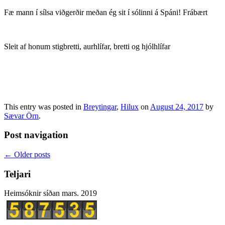
Fæ mann í sílsa viðgerðir meðan ég sit í sólinni á Spáni! Frábært
Sleit af honum stigbretti, aurhlífar, bretti og hjólhlífar
This entry was posted in
Breytingar
,
Hilux
on
August 24, 2017
by
Sævar Örn
.
Post navigation
←
Older posts
Teljari
Heimsóknir síðan mars. 2019