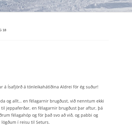
F4X4 ENDURVARPAKORT
G 18
r á Ísafjörð á tónleikahátíðina Aldrei fór ég suður!
da og allt… en félagarnir brugðust, við nenntum ekki
 til jeppaferðar, en félagarnir brugðust þar aftur, þá
 öðrum félagahóp og fór það svo að við, og pabbi og
lögðum í reisu til Seturs.