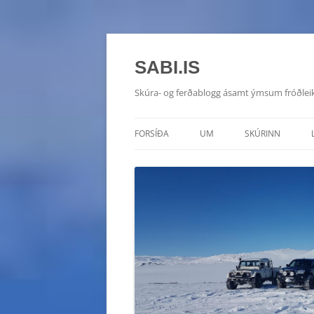
SABI.IS
Skúra- og ferðablogg ásamt ýmsum fróðlei
FORSÍÐA
UM
SKÚRINN
TOYOTA HILUX 20
CHEVROLET MON
HYUNDAI GALLOP
SUZUKI VITARA D