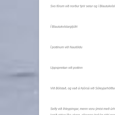
Svo fórum við norður fyrir setur og í Blautukvísla
Í Blautukvíslargljúfri
Í pottinum við Nautöldu
Uppsprettan við pottinn
Við Bólstað, og vað á Þjórsá við Sóleyjarhöfða
Selfy við íhleypingar, menn voru ýmist með úrh