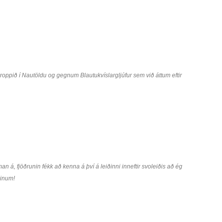
skroppið í Nautöldu og gegnum Blautukvíslargljúfur sem við áttum eftir
 á, fjöðrunin fékk að kenna á því á leiðinni inneftir svoleiðis að ég
ginum!