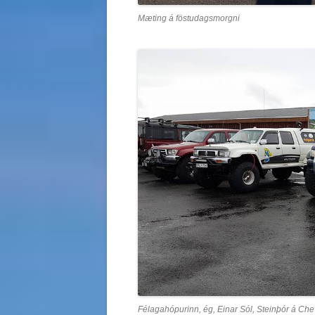
Mæting á föstudagsmorgni
Félagahópurinn, ég, Einar Sól, Steinþór á Che