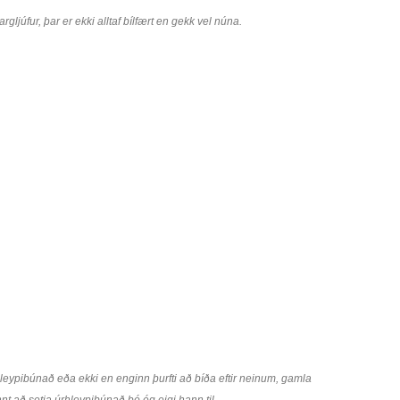
rgljúfur, þar er ekki alltaf bílfært en gekk vel núna.
leypibúnað eða ekki en enginn þurfti að bíða eftir neinum, gamla