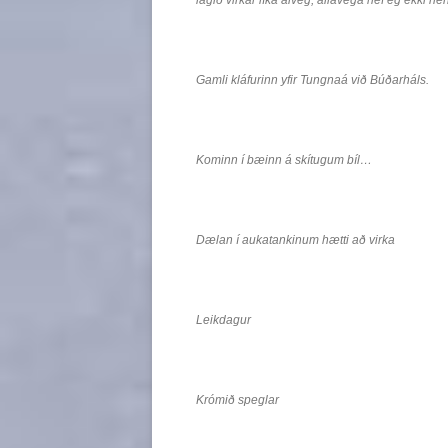
lagið virkar líka alveg, allavega hef ég ekki ne
Gamli kláfurinn yfir Tungnaá við Búðarháls.
Kominn í bæinn á skítugum bíl…
Dælan í aukatankinum hætti að virka
Leikdagur
Krómið speglar