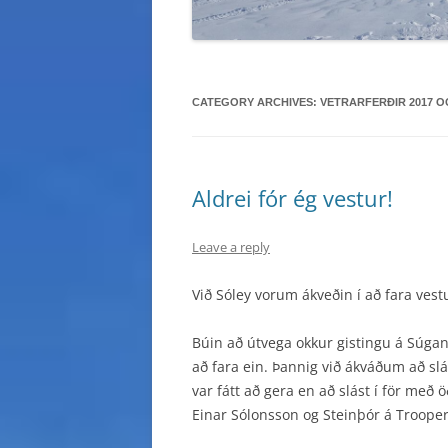
CATEGORY ARCHIVES:
VETRARFERÐIR 2017 O
Aldrei fór ég vestur!
Leave a reply
Við Sóley vorum ákveðin í að fara vestu
Búin að útvega okkur gistingu á Súgan
að fara ein. Þannig við ákváðum að slá
var fátt að gera en að slást í för með
Einar Sólonsson og Steinþór á Trooper 