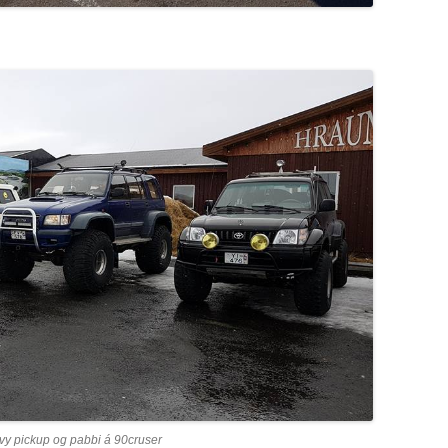
vy pickup og pabbi á 90cruser