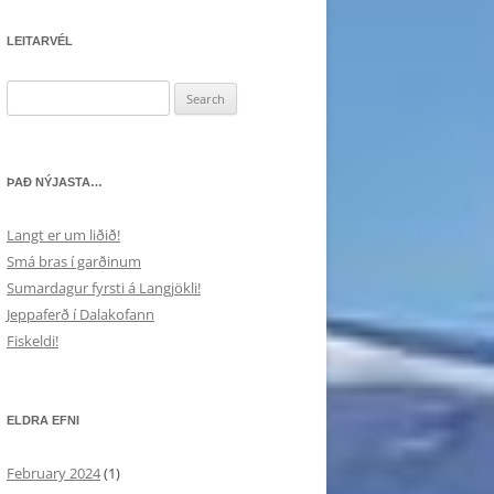
LEITARVÉL
Search
for:
ÞAÐ NÝJASTA…
Langt er um liðið!
Smá bras í garðinum
Sumardagur fyrsti á Langjökli!
Jeppaferð í Dalakofann
Fiskeldi!
ELDRA EFNI
February 2024
(1)