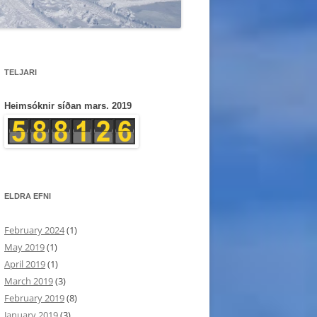
TELJARI
Heimsóknir síðan mars. 2019
ELDRA EFNI
February 2024
(1)
May 2019
(1)
April 2019
(1)
March 2019
(3)
February 2019
(8)
January 2019
(3)