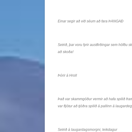
Einar segir að við séum að fara ÞANGAÐ
Setrið, þar voru fyrir austfirðingar sem höfðu 
að skoða!
Þórir á Hroll
Það var skammgóður vermir að hafa spilið framan
var fljótur að tjóðra spilið á pallinn á laugarde
Setrið á laugardagsmorgni, leikdagur