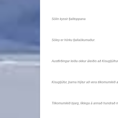
Sólin kyssir fjalltoppana
Sóley er hörku fjallaökumaður.
Austfirðingar leiða okkur áleiðis að Kisugljúfru
Kisugljúfur, þarna hlýtur að vera tilkomumikið 
Tilkomumikið bjarg, líklega á annað hundrað m