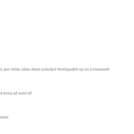
m, þeir héldu síðan áfram suðurfyrir Kerlingarfjöll og inn á Hveravelli
að koma að sumri til!
etrar.