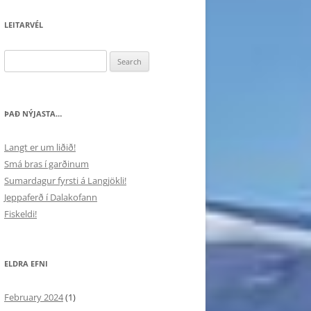
LEITARVÉL
Search
for:
ÞAÐ NÝJASTA…
Langt er um liðið!
Smá bras í garðinum
Sumardagur fyrsti á Langjökli!
Jeppaferð í Dalakofann
Fiskeldi!
ELDRA EFNI
February 2024
(1)