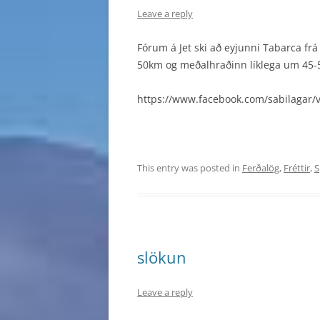
Leave a reply
Fórum á Jet ski að eyjunni Tabarca frá h
50km og meðalhraðinn líklega um 45-55
https://www.facebook.com/sabilagar
This entry was posted in
Ferðalög
,
Fréttir
,
S
slökun
Leave a reply