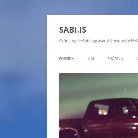
SABI.IS
Skúra- og ferðablogg ásamt ýmsum fróðlei
FORSÍÐA
UM
SKÚRINN
TOYOTA HILUX 20
CHEVROLET MON
HYUNDAI GALLOP
SUZUKI VITARA D