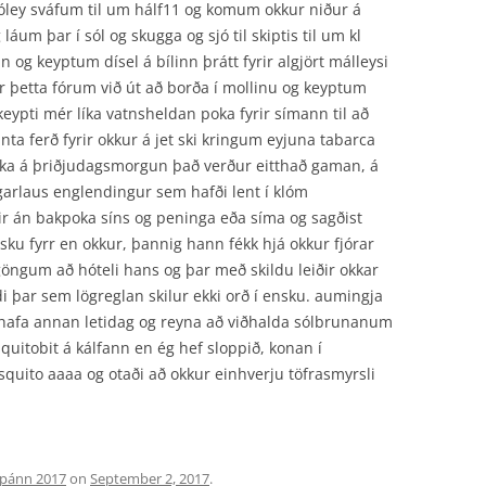
 sóley sváfum til um hálf11 og komum okkur niður á
láum þar í sól og skugga og sjó til skiptis til um kl
nn og keyptum dísel á bílinn þrátt fyrir algjört málleysi
ir þetta fórum við út að borða í mollinu og keyptum
eypti mér líka vatnsheldan poka fyrir símann til að
nta ferð fyrir okkur á jet ski kringum eyjuna tabarca
il baka á þriðjudagsmorgun það verður eitthað gaman, á
rgarlaus englendingur sem hafði lent í klóm
tir án bakpoka síns og peninga eða síma og sagðist
ku fyrr en okkur, þannig hann fékk hjá okkur fjórar
ngum að hóteli hans og þar með skildu leiðir okkar
 þar sem lögreglan skilur ekki orð í ensku. aumingja
hafa annan letidag og reyna að viðhalda sólbrunanum
squitobit á kálfann en ég hef sloppið, konan í
squito aaaa og otaði að okkur einhverju töfrasmyrsli
pánn 2017
on
September 2, 2017
.