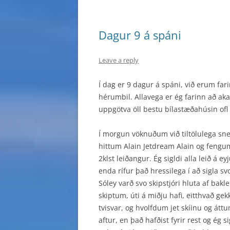
Dagur 9 á spáni
Leave a reply
Í dag er 9 dagur á spáni, við erum f
hérumbil. Allavega er ég farinn að aka
uppgötva öll bestu bílastæðahúsin ofl 
Í morgun vöknuðum við tiltölulega sne
hittum Alain Jetdream Alain og fengum
2klst leiðangur. Ég sigldi alla leið á e
enda rífur það hressilega í að sigla svo
Sóley varð svo skipstjóri hluta af bakle
skiptum, úti á miðju hafi, eitthvað ge
tvisvar, og hvolfdum jet skíinu og átt
aftur, en það hafðist fyrir rest og ég si