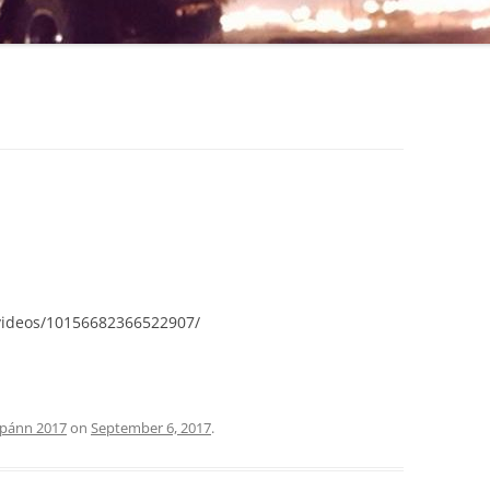
F4X4 ENDURVARPAKORT
/videos/10156682366522907/
pánn 2017
on
September 6, 2017
.