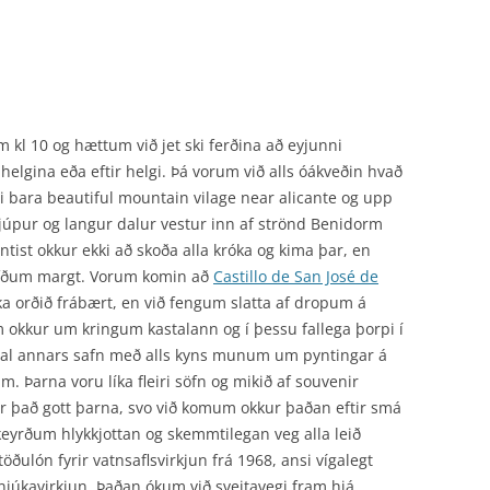
 kl 10 og hættum við jet ski ferðina að eyjunni
elgina eða eftir helgi. Þá vorum við alls óákveðin hvað
 bara beautiful mountain vilage near alicante og upp
júpur og langur dalur vestur inn af strönd Benidorm
ntist okkur ekki að skoða alla króka og kima þar, en
fðum margt. Vorum komin að
Castillo de San José de
ka orðið frábært, en við fengum slatta af dropum á
m okkur um kringum kastalann og í þessu fallega þorpi í
al annars safn með alls kyns munum um pyntingar á
. Þarna voru líka fleiri söfn og mikið af souvenir
ir það gott þarna, svo við komum okkur þaðan eftir smá
keyrðum hlykkjottan og skemmtilegan veg alla leið
stöðulón fyrir vatnsaflsvirkjun frá 1968, ansi vígalegt
hnjúkavirkjun. Þaðan ókum við sveitavegi fram hjá