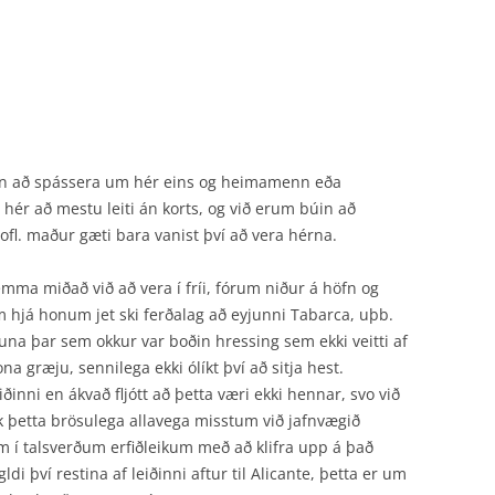
arin að spássera um hér eins og heimamenn eða
 hér að mestu leiti án korts, og við erum búin að
ofl. maður gæti bara vanist því að vera hérna.
mma miðað við að vera í fríi, fórum niður á höfn og
 hjá honum jet ski ferðalag að eyjunni Tabarca, uþb.
yjuna
þar sem okkur var boðin hressing sem ekki veitti af
na græju, sennilega ekki ólíkt því að sitja hest.
iðinni en ákvað fljótt að þetta væri ekki hennar, svo við
kk þetta brösulega allavega misstum við jafnvægið
um í talsverðum erfiðleikum með að klifra upp á það
gldi því restina af leiðinni aftur til Alicante, þetta er um