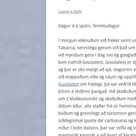
Leave a reply
Dagur 4 á spáni, fimmtudagur
Í morgun vöknuðum við frekar seint um
Tabarca, sennilega gerum við það um h
við myndum gera í dag svo ég googlaði
kom nafnið Gouladest, Goudalest er d
og þar er sko margt að sjá, dagurinn e
við
stoppuðum víða og sáum og uppli
Guadalest
um hádegi, þá var veðrið lí
bílinn á leiðinni þangað. Við skoðuðu
um 2 klukkustundir og skoðuðum með
öldum áður, alls staðar frá úr heiminum
búðum og greinilegt að túrisminn ger
síðdegismat (paste de’ carbonara) og 
niður í botn dalsins, þar var stífla og 
mannvirki kannski á við kvart af kára