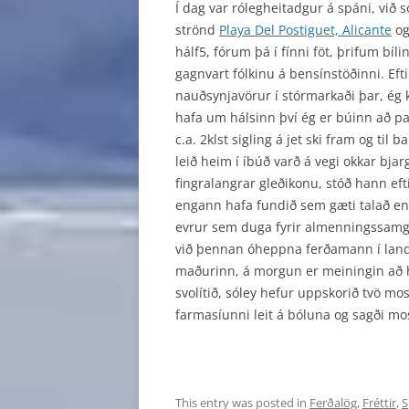
Í dag var rólegheitadgur á spáni, við
strönd
Playa Del Postiguet, Alicante
og 
hálf5, fórum þá í fínni föt, þrifum bíli
gagnvart fólkinu á bensínstöðinni. Eft
nauðsynjavörur í stórmarkaði þar, ég k
hafa um hálsinn því
ég er búinn að pa
c.a. 2klst sigling á jet ski fram og t
leið heim í íbúð varð á vegi okkar bja
fingralangrar gleðikonu, stóð hann ef
engann hafa fundið sem gæti talað ens
evrur sem duga fyrir almenningssamgö
við þennan óheppna ferðamann í landi
maðurinn, á morgun er meiningin að 
svolítið, sóley hefur uppskorið tvö mo
farmasíunni leit á bóluna og sagði mo
This entry was posted in
Ferðalög
,
Fréttir
,
S