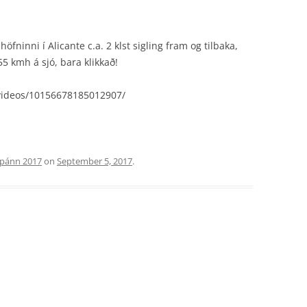
öfninni í Alicante c.a. 2 klst sigling fram og tilbaka,
 kmh á sjó, bara klikkað!
/videos/10156678185012907/
pánn 2017
on
September 5, 2017
.