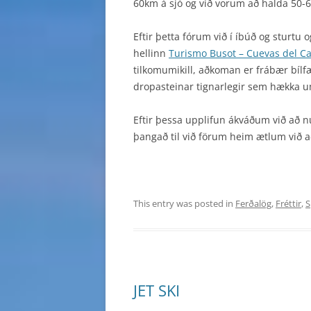
60km á sjó og við vorum að halda 50
Eftir þetta fórum við í íbúð og sturtu 
hellinn
Turismo Busot – Cuevas del C
tilkomumikill, aðkoman er frábær bílf
dropasteinar tignarlegir sem hækka 
Eftir þessa upplifun ákváðum við að n
þangað til við förum heim ætlum við að
This entry was posted in
Ferðalög
,
Fréttir
,
S
JET SKI