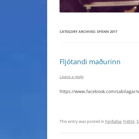
CATEGORY ARCHIVES:
SPÁNN 2017
Fljótandi maðurinn
Leave a reply
https://www.facebook.com/sabilagar
This entry was posted in
Ferðalög
,
Fréttir
,
S