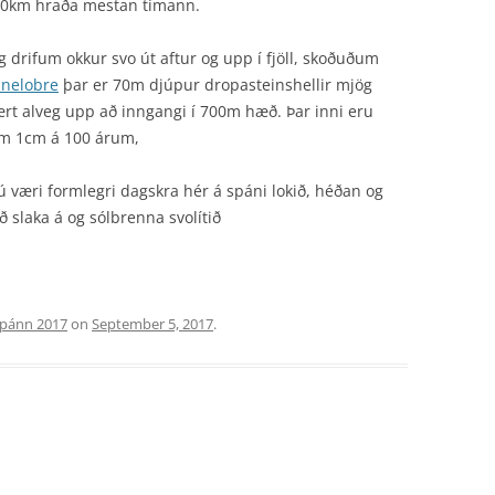
-60km hraða mestan tímann.
og drifum okkur svo út aftur og upp í fjöll, skoðuðum
anelobre
þar er 70m djúpur dropasteinshellir mjög
ært alveg upp að inngangi í 700m hæð. Þar inni eru
um 1cm á 100 árum,
ú væri formlegri dagskra hér á spáni lokið, héðan og
 slaka á og sólbrenna svolítið
pánn 2017
on
September 5, 2017
.