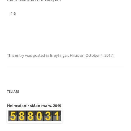
r a
This entry was posted in
Breytingar
,
Hilux
on
October 4, 2017
.
TELJARI
Heimsóknir síðan mars. 2019