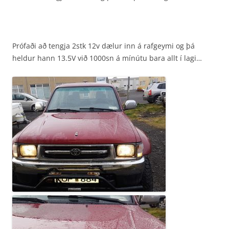
Prófaði að tengja 2stk 12v dælur inn á rafgeymi og þá
heldur hann 13.5V við 1000sn á mínútu bara allt í lagi…