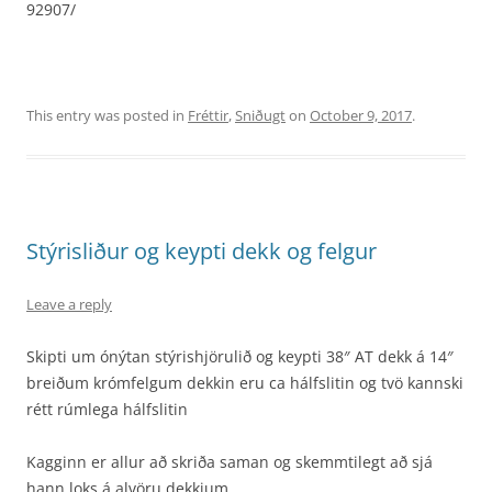
92907/
This entry was posted in
Fréttir
,
Sniðugt
on
October 9, 2017
.
Stýrisliður og keypti dekk og felgur
Leave a reply
Skipti um ónýtan stýrishjörulið og keypti 38″ AT dekk á 14″
breiðum krómfelgum dekkin eru ca hálfslitin og tvö kannski
rétt rúmlega hálfslitin
Kagginn er allur að skriða saman og skemmtilegt að sjá
hann loks á alvöru dekkjum