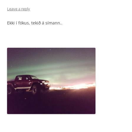
Leave a reply
Ekki í fókus, tekið á símann..