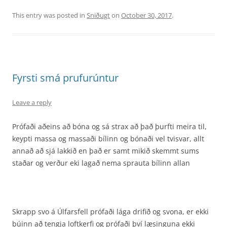
This entry was posted in
Sniðugt
on
October 30, 2017
.
Fyrsti smá prufurúntur
Leave a reply
Prófaði aðeins að bóna og sá strax að það þurfti meira til,
keypti massa og massaði bílinn og bónaði vel tvisvar, allt
annað að sjá lakkið en það er samt mikið skemmt sums
staðar og verður eki lagað nema sprauta bílinn allan
Skrapp svo á Úlfarsfell prófaði lága drifið og svona, er ekki
búinn að tengja loftkerfi og prófaði því læsinguna ekki