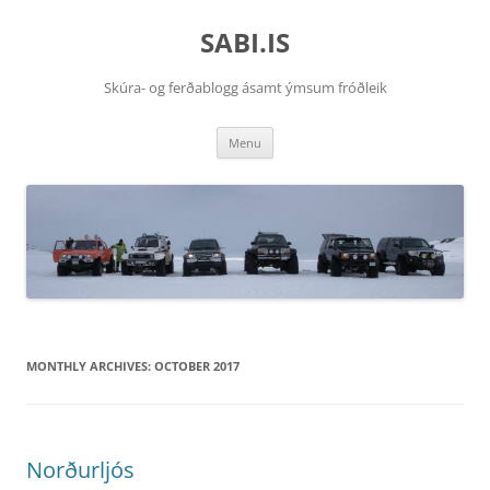
SABI.IS
Skúra- og ferðablogg ásamt ýmsum fróðleik
Skip
Menu
to
content
MONTHLY ARCHIVES:
OCTOBER 2017
Norðurljós