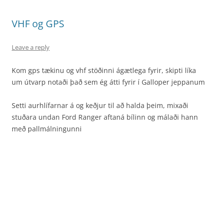
VHF og GPS
Leave a reply
Kom gps tækinu og vhf stöðinni ágætlega fyrir, skipti líka
um útvarp notaði það sem ég átti fyrir í Galloper jeppanum
Setti aurhlífarnar á og keðjur til að halda þeim, mixaði
stuðara undan Ford Ranger aftaná bílinn og málaði hann
með pallmálningunni