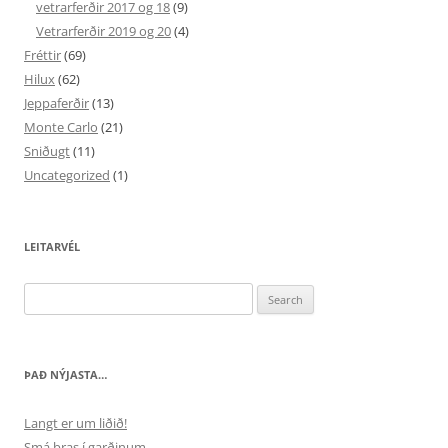
vetrarferðir 2017 og 18
(9)
Vetrarferðir 2019 og 20
(4)
Fréttir
(69)
Hilux
(62)
Jeppaferðir
(13)
Monte Carlo
(21)
Sniðugt
(11)
Uncategorized
(1)
LEITARVÉL
Search
for:
ÞAÐ NÝJASTA…
Langt er um liðið!
Smá bras í garðinum