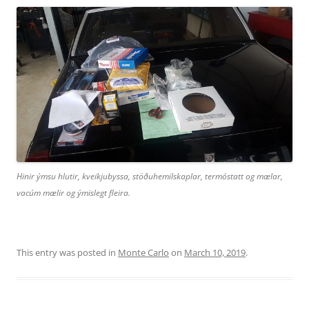
Hinir ýmsu hlutir, kveikjubyssa, stöðuhemilskaplar, termóstatt og mælar,
vacúm mælir og ýmislegt fleira.
This entry was posted in
Monte Carlo
on
March 10, 2019
.