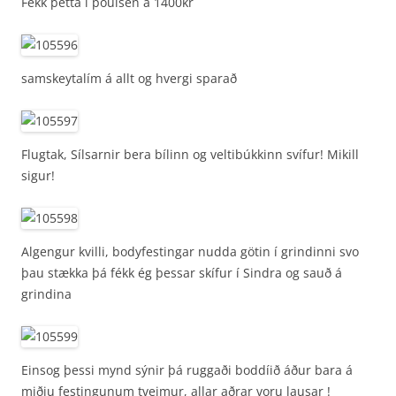
Fékk þetta í poulsen á 1400kr
samskeytalím á allt og hvergi sparað
Flugtak, Sílsarnir bera bílinn og veltibúkkinn svífur! Mikill
sigur!
Algengur kvilli, bodyfestingar nudda götin í grindinni svo
þau stækka þá fékk ég þessar skífur í Sindra og sauð á
grindina
Einsog þessi mynd sýnir þá ruggaði boddíið áður bara á
miðju festingunum tveimur, allar aðrar voru lausar !