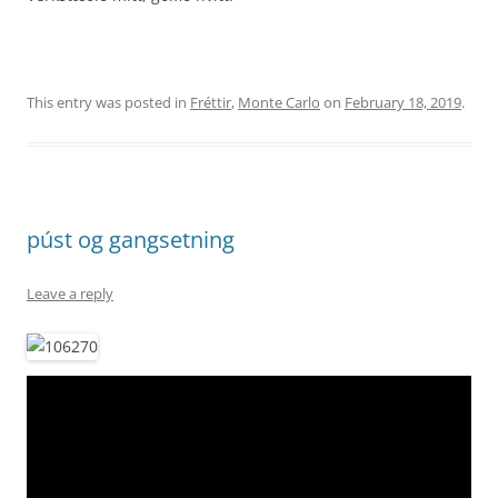
This entry was posted in
Fréttir
,
Monte Carlo
on
February 18, 2019
.
púst og gangsetning
Leave a reply