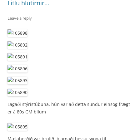
Litlu hlutirnir…
Leave a reply
Lagaði stýristúbuna, hún var að detta sundur einsog frægt
er á 80s GM bílum
Mælaborðið var brotið, bjargaði þessu svona til