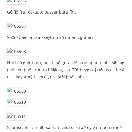
Gólfið frá rockauto passar bara fínt
Soðið bæði á samskeytum að innan og utan
Nokkuð gott bara, þurfti að gera við tenginguna milli síls og
gólfs en það er bara blikk og c.a. 70° beygja, það stykki fæst
ekki keypt nýtt svo ég græjaði það sjálfur
Seamsealer yfir allt saman, vildi óska að ég væri betri með