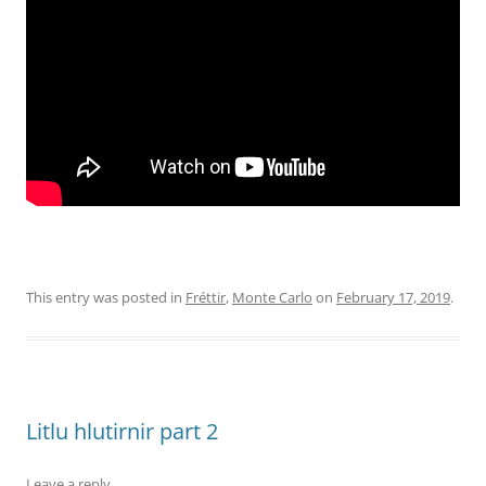
This entry was posted in
Fréttir
,
Monte Carlo
on
February 17, 2019
.
Litlu hlutirnir part 2
Leave a reply