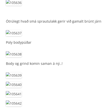
Ótrúlegt hvað smá sprautulakk gerir við gamalt brúnt járn
Poly bodypúðar
Body og grind komin saman á ný..!