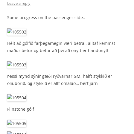
Leave a reply
Some progress on the passenger side..
Hélt að gólfið farþegamegin væri betra,, alltaf kemmst
maður betur og betur að því að ónýtt er handónýtt
Þessi mynd sýnir gæði ryðvarnar GM, hálft stykkið er
olíuborið, og stykkið er allt ómálað… bert járn
Flinstone gólf