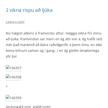
2 vikna rispu að ljúka
Leave a reply
Nú hægist aðeins á framvindu aftur, tveggja vikna fríi mínu
að ljúka, framvindan var meiri en ég átti von á, ég hafði sett
mér það markmið að klára ryðviðgerðir á þeim tíma, en ekki
koma bílnum saman og í gang…! en ég gleðst ómælanlega
yfir því
+
Verkstæðið mitt, gólfið hvítt!