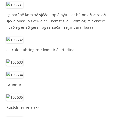
Ég þarf að læra að sjóða upp á nýtt… er búinn að vera að
sjóða blikk í að verða ár… kemst svo í 5mm og veit ekkert
hvað ég er að gera.. og rafsuðan segir bara Haaaa
Allir kleinuhringirnir komnir á grindina
Grunnur
Rustoliner vélalakk