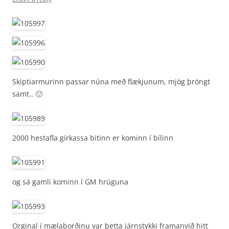
Skiptiarmurinn passar núna með flækjunum, mjög þröngt
samt.. 🙂
2000 hestafla gírkassa bitinn er kominn í bílinn
og sá gamli kominn í GM hrúguna
Orginal í mælaborðinu var þetta járnstykki framanvið hitt