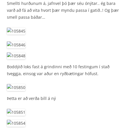
Smellti hurðunum á, jafnvel þó þær séu ónýtar.. ég bara
varð að fá að vita hvort þær myndu passa í gatið..! Og þær
smell passa báðar…
Boddýið loks fast á grindinni með 10 festingum í stað
tveggja, einsog var aður en ryðbætingar hófust.
Þetta er að verða bíll á ný