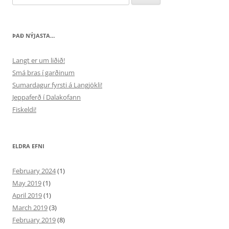
for:
ÞAÐ NÝJASTA…
Langt er um liðið!
Smá bras í garðinum
Sumardagur fyrsti á Langjökli!
Jeppaferð í Dalakofann
Fiskeldi!
ELDRA EFNI
February 2024
(1)
May 2019
(1)
April 2019
(1)
March 2019
(3)
February 2019
(8)