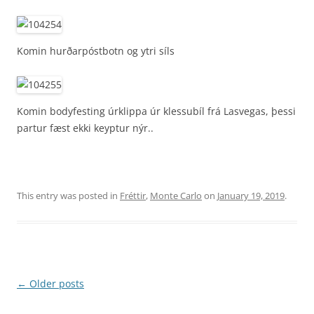
Komin hurðarpóstbotn og ytri síls
Komin bodyfesting úrklippa úr klessubíl frá Lasvegas, þessi
partur fæst ekki keyptur nýr..
This entry was posted in
Fréttir
,
Monte Carlo
on
January 19, 2019
.
Post
←
Older posts
navigation