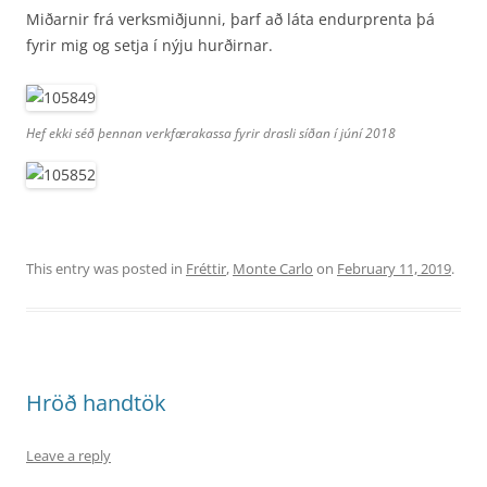
Miðarnir frá verksmiðjunni, þarf að láta endurprenta þá
fyrir mig og setja í nýju hurðirnar.
Hef ekki séð þennan verkfærakassa fyrir drasli síðan í júní 2018
This entry was posted in
Fréttir
,
Monte Carlo
on
February 11, 2019
.
Hröð handtök
Leave a reply