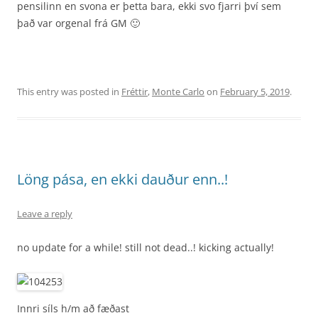
pensilinn en svona er þetta bara, ekki svo fjarri því sem
það var orgenal frá GM 🙂
This entry was posted in
Fréttir
,
Monte Carlo
on
February 5, 2019
.
Löng pása, en ekki dauður enn..!
Leave a reply
no update for a while! still not dead..! kicking actually!
Innri síls h/m að fæðast