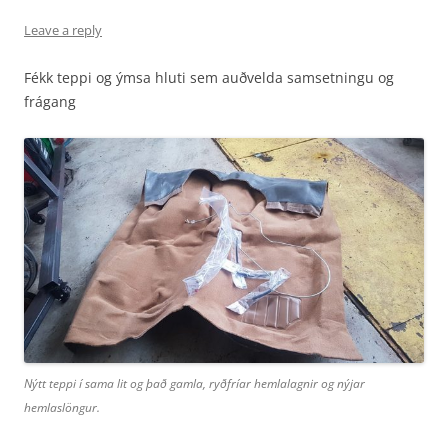
Leave a reply
Fékk teppi og ýmsa hluti sem auðvelda samsetningu og
frágang
Nýtt teppi í sama lit og það gamla, ryðfríar hemlalagnir og nýjar
hemlaslöngur.