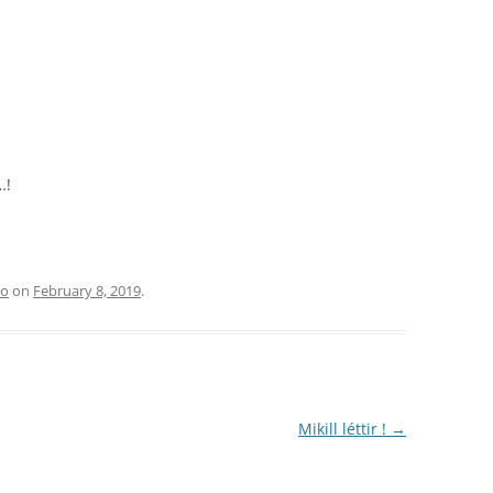
…!
lo
on
February 8, 2019
.
Mikill léttir !
→