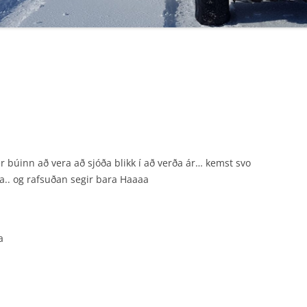
F4X4 ENDURVARPAKORT
r búinn að vera að sjóða blikk í að verða ár… kemst svo
ra.. og rafsuðan segir bara Haaaa
a