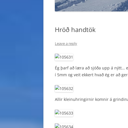
Hröð handtök
Leave a reply
Ég þarf að læra að sjóða upp á nýtt… e
í 5mm og veit ekkert hvað ég er að ge
Allir kleinuhringirnir komnir á grindin