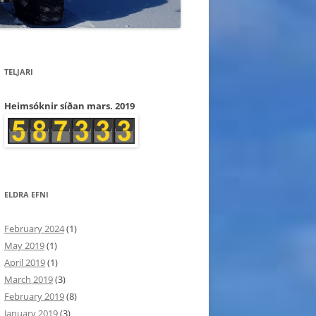
TELJARI
Heimsóknir síðan mars. 2019
ELDRA EFNI
February 2024
(1)
May 2019
(1)
April 2019
(1)
March 2019
(3)
February 2019
(8)
January 2019
(3)