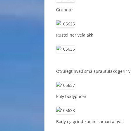
Grunnur
Rustoliner vélalakk
Ótrúlegt hvað smá sprautulakk gerir v
Poly bodypúðar
Body og grind komin saman á ný..!