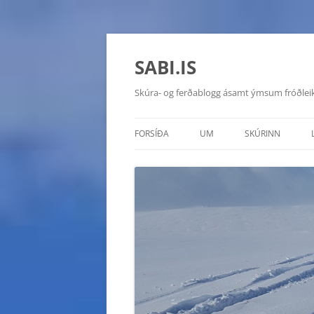
SABI.IS
Skúra- og ferðablogg ásamt ýmsum fróðlei
FORSÍÐA
UM
SKÚRINN
TOYOTA HILUX 20
CHEVROLET MON
HYUNDAI GALLOP
SUZUKI VITARA D