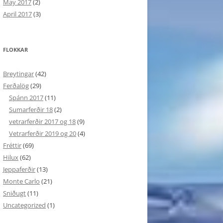
May 2017
(2)
April 2017
(3)
FLOKKAR
Breytingar
(42)
Ferðalög
(29)
Spánn 2017
(11)
Sumarferðir 18
(2)
vetrarferðir 2017 og 18
(9)
Vetrarferðir 2019 og 20
(4)
Fréttir
(69)
Hilux
(62)
Jeppaferðir
(13)
Monte Carlo
(21)
Sniðugt
(11)
Uncategorized
(1)