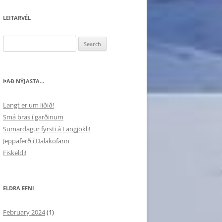
LEITARVÉL
Search
for:
ÞAÐ NÝJASTA…
Langt er um liðið!
Smá bras í garðinum
Sumardagur fyrsti á Langjökli!
Jeppaferð í Dalakofann
Fiskeldi!
ELDRA EFNI
February 2024
(1)