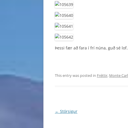
Þessi fær að fara í frí núna, guð sé lof
This entry was posted in
Fréttir
,
Monte Car
Post
←
Stórsigur
navigation