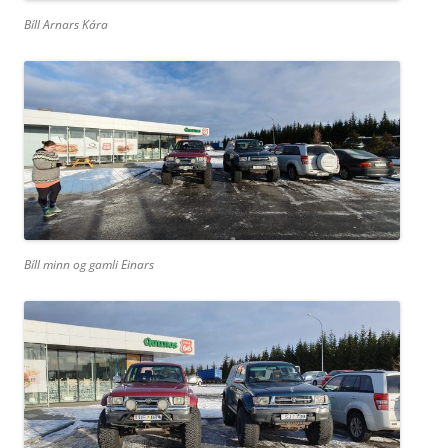
Bíll Arnars Kára
Bíll minn og gamli Einars