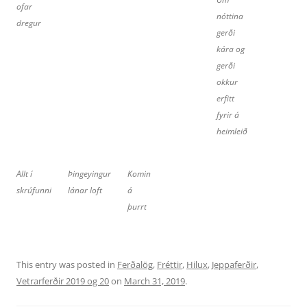
ofar
nóttina
dregur
gerði
kára og
gerði
okkur
erfitt
fyrir á
heimleið
Allt í
Þingeyingur
Komin
skrúfunni
lánar loft
á
þurrt
This entry was posted in
Ferðalög
,
Fréttir
,
Hilux
,
Jeppaferðir
,
Vetrarferðir 2019 og 20
on
March 31, 2019
.