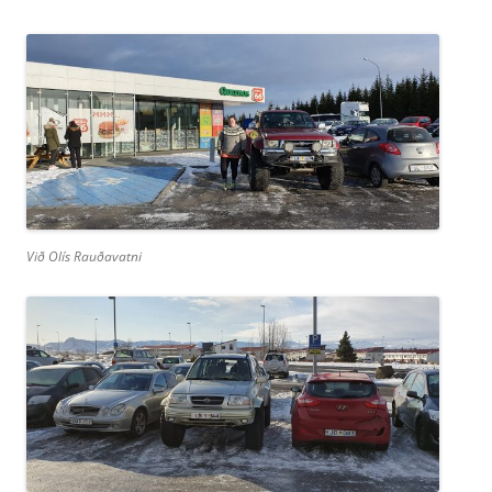
Við Olís Rauðavatni