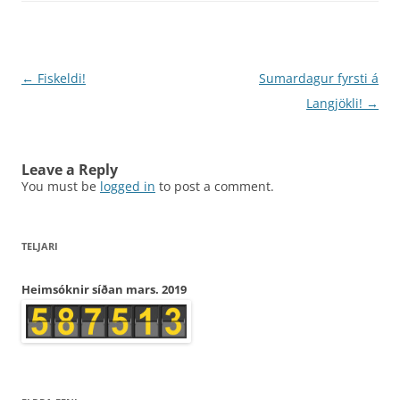
Post
←
Fiskeldi!
Sumardagur fyrsti á
navigation
Langjökli!
→
Leave a Reply
You must be
logged in
to post a comment.
TELJARI
Heimsóknir síðan mars. 2019