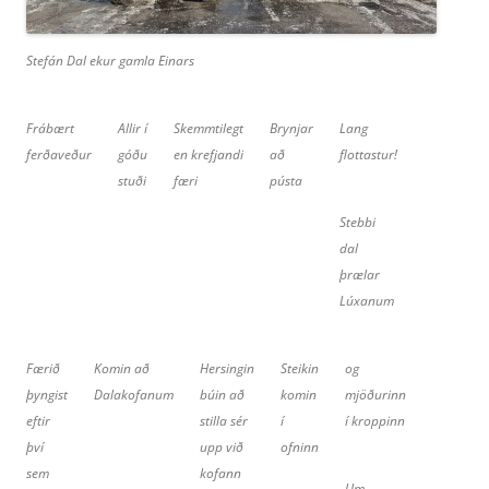
Stefán Dal ekur gamla Einars
Frábært
Allir í
Skemmtilegt
Brynjar
Lang
ferðaveður
góðu
en krefjandi
að
flottastur!
stuði
færi
pústa
Stebbi
dal
þrælar
Lúxanum
Færið
Komin að
Hersingin
Steikin
og
þyngist
Dalakofanum
búin að
komin
mjöðurinn
eftir
stilla sér
í
í kroppinn
því
upp við
ofninn
sem
kofann
Um