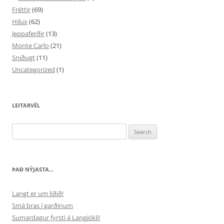
Fréttir
(69)
Hilux
(62)
Jeppaferðir
(13)
Monte Carlo
(21)
Sniðugt
(11)
Uncategorized
(1)
LEITARVÉL
Search
for:
ÞAÐ NÝJASTA…
Langt er um liðið!
Smá bras í garðinum
Sumardagur fyrsti á Langjökli!