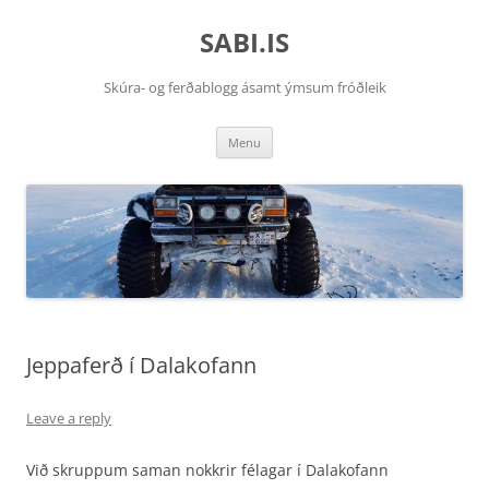
SABI.IS
Skúra- og ferðablogg ásamt ýmsum fróðleik
Skip
Menu
to
content
Jeppaferð í Dalakofann
Leave a reply
Við skruppum saman nokkrir félagar í Dalakofann