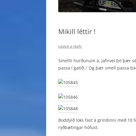
Mikill léttir !
Leave a reply
Smellti hurðunum á, jafnvel þó þær sé
passa í gatið..! Og þær smell passa b
Boddýið loks fast á grindinni með 10 f
ryðbætingar hófust.