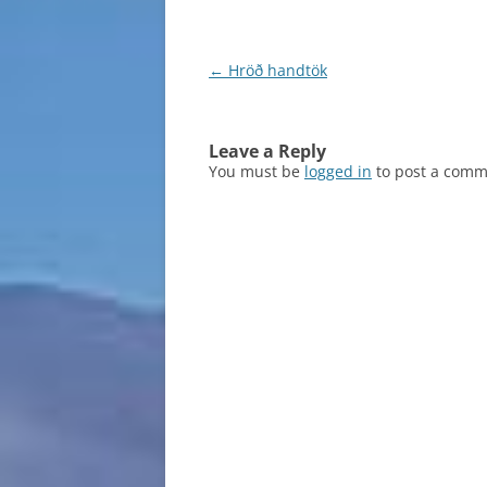
Post
←
Hröð handtök
navigation
Leave a Reply
You must be
logged in
to post a comm