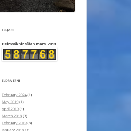
TELJARI
Heimsóknir síðan mars. 2019
ELDRA EFNI
February 2024
(1)
May 2019
(1)
April 2019
(1)
March 2019
(3)
February 2019
(8)
January 2019
(3)