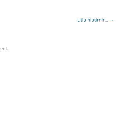
Litlu hlutirnir…
→
ent.