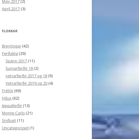
May 2017
(2)
April 2017
(3)
FLOKKAR
Breytingar
(42)
Ferðalög
(29)
Spánn 2017
(11)
Sumarferðir 18
(2)
vetrarferðir 2017 og 18
(9)
Vetrarferðir 2019 og 20
(4)
Fréttir
(69)
Hilux
(62)
Jeppaferðir
(13)
Monte Carlo
(21)
Sniðugt
(11)
Uncategorized
(1)