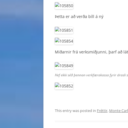
Þetta er að verða bíll á ný
Miðarnir frá verksmiðjunni, þarf að lá
Hef ekki séð þennan verkfærakassa fyrir drasli s
This entry was posted in
Fréttir
,
Monte Car