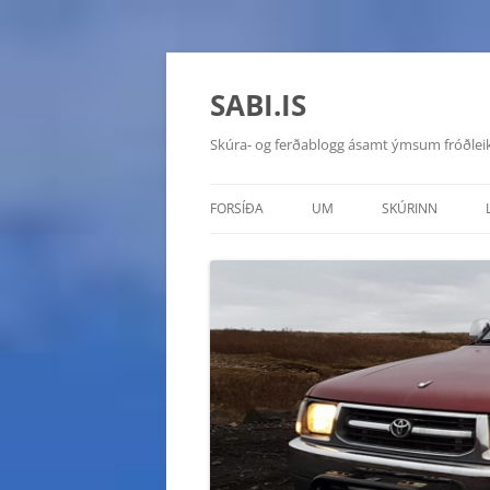
SABI.IS
Skúra- og ferðablogg ásamt ýmsum fróðlei
FORSÍÐA
UM
SKÚRINN
TOYOTA HILUX 20
CHEVROLET MON
HYUNDAI GALLOP
SUZUKI VITARA D