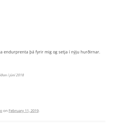
ta endurprenta þá fyrir mig og setja í nýju hurðirnar.
íðan í júní 2018
lo
on
February 11, 2019
.