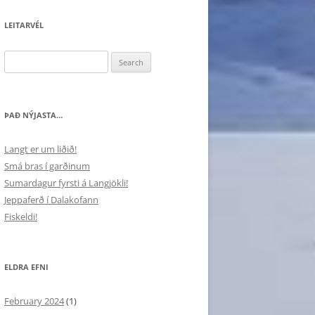
LEITARVÉL
Search
for:
ÞAÐ NÝJASTA…
Langt er um liðið!
Smá bras í garðinum
Sumardagur fyrsti á Langjökli!
Jeppaferð í Dalakofann
Fiskeldi!
ELDRA EFNI
February 2024
(1)