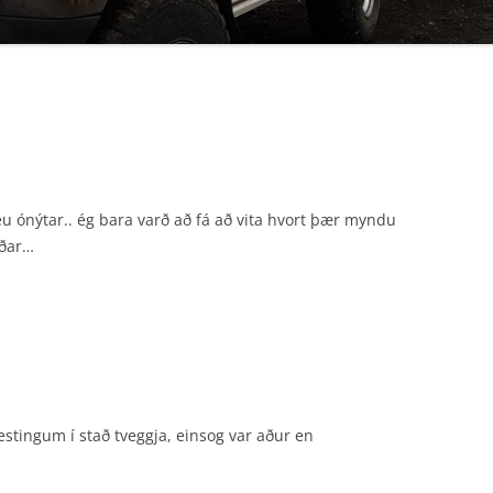
F4X4 ENDURVARPAKORT
u ónýtar.. ég bara varð að fá að vita hvort þær myndu
áðar…
estingum í stað tveggja, einsog var aður en