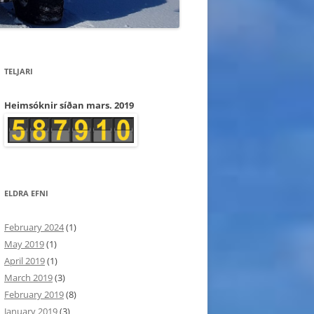
TELJARI
Heimsóknir síðan mars. 2019
ELDRA EFNI
February 2024
(1)
May 2019
(1)
April 2019
(1)
March 2019
(3)
February 2019
(8)
January 2019
(3)