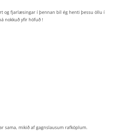
rt og fjarlæsingar í þennan bíl ég henti þessu öllu í
þá nokkuð yfir höfuð !
r var sama, mikið af gagnslausum rafköplum.