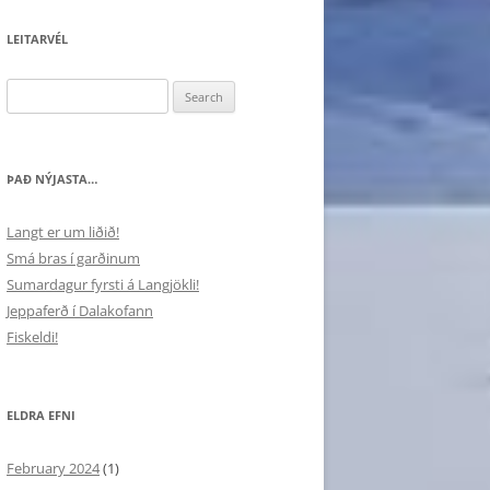
LEITARVÉL
Search
for:
ÞAÐ NÝJASTA…
Langt er um liðið!
Smá bras í garðinum
Sumardagur fyrsti á Langjökli!
Jeppaferð í Dalakofann
Fiskeldi!
ELDRA EFNI
February 2024
(1)