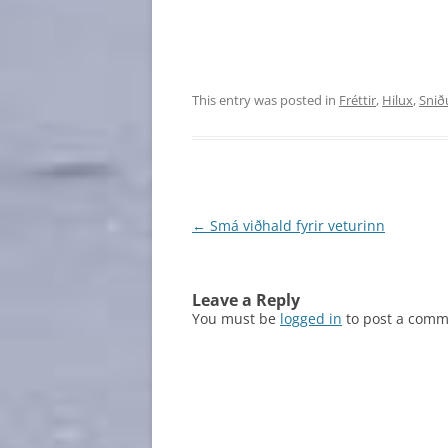
This entry was posted in
Fréttir
,
Hilux
,
Snið
Post
←
Smá viðhald fyrir veturinn
navigation
Leave a Reply
You must be
logged in
to post a comm