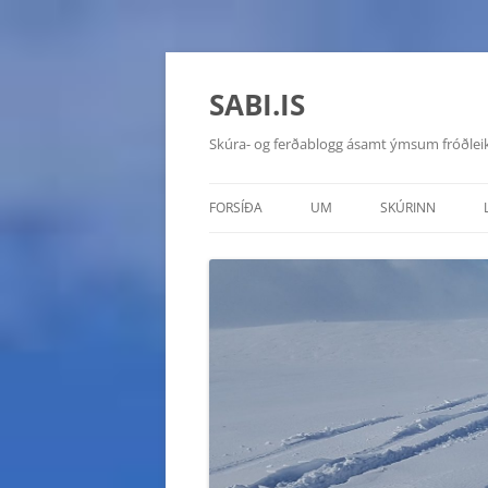
SABI.IS
Skúra- og ferðablogg ásamt ýmsum fróðlei
FORSÍÐA
UM
SKÚRINN
TOYOTA HILUX 20
CHEVROLET MON
HYUNDAI GALLOP
SUZUKI VITARA D