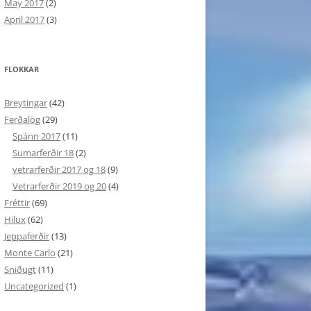
May 2017
(2)
April 2017
(3)
FLOKKAR
Breytingar
(42)
Ferðalög
(29)
Spánn 2017
(11)
Sumarferðir 18
(2)
vetrarferðir 2017 og 18
(9)
Vetrarferðir 2019 og 20
(4)
Fréttir
(69)
Hilux
(62)
Jeppaferðir
(13)
Monte Carlo
(21)
Sniðugt
(11)
Uncategorized
(1)