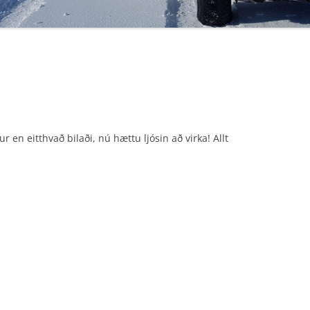
F4X4 ENDURVARPAKORT
ur en eitthvað bilaði, nú hættu ljósin að virka! Allt