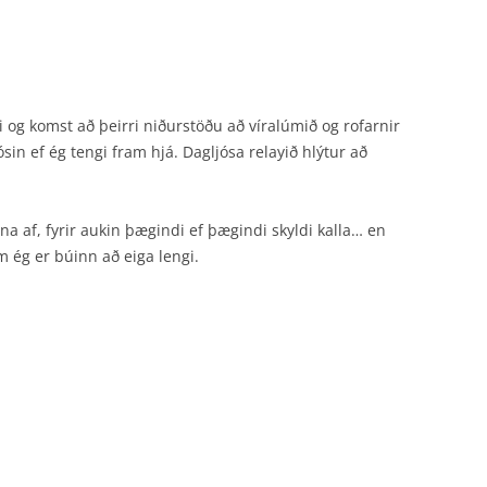
 og komst að þeirri niðurstöðu að víralúmið og rofarnir
jósin ef ég tengi fram hjá. Dagljósa relayið hlýtur að
ina af, fyrir aukin þægindi ef þægindi skyldi kalla… en
m ég er búinn að eiga lengi.