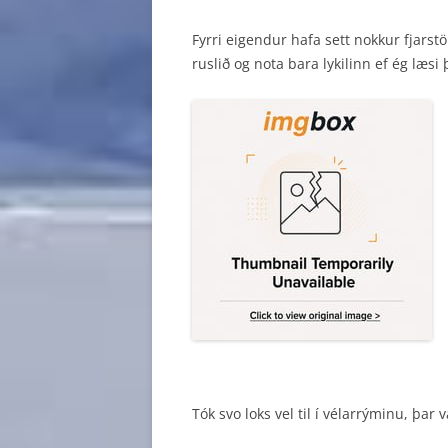
Fyrri eigendur hafa sett nokkur fjarstö
ruslið og nota bara lykilinn ef ég læsi 
Tók svo loks vel til í vélarrýminu, þa