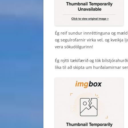
Ég reif sundur innréttinguna og mældi
og segulrofarnir virka vel, og kveikja l
vera sökudólgurinn!
Ég nýtti tækifærið og tók bílstjórahurð
líka til að skipta um hurðalamirnar se